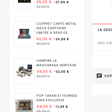
Prix
65,00 €
-27,99 €
Prix
92,99 €
habituel
COFFRET CARTE METAL
DIEUX EGYPTIENS
LA DES
LIMITEE A 5000 EX
Prix
60,00 €
-24,99 €
SAC CA
Prix
84,99 €
habituel
VAMPIRE LA
MASCARADE HERITAGE
Prix
48,00 €
-32,00 €
com
chat
Prix
80,00 €
habituel
POP TARAN ET HORNED
KING EXCLUSIVE
Prix
44,00 €
-11,99 €
Prix
55,99 €