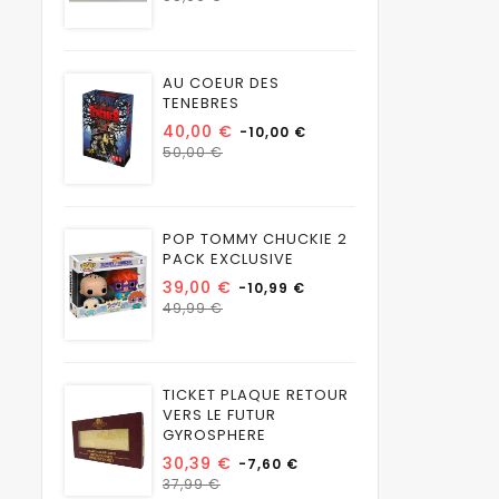
habituel
AU COEUR DES
TENEBRES
Prix
40,00 €
-10,00 €
Prix
50,00 €
habituel
POP TOMMY CHUCKIE 2
PACK EXCLUSIVE
Prix
39,00 €
-10,99 €
Prix
49,99 €
habituel
TICKET PLAQUE RETOUR
VERS LE FUTUR
GYROSPHERE
Prix
30,39 €
-7,60 €
Prix
37,99 €