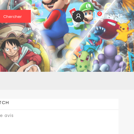
0
PANIER
Chercher
ITCH
e avis