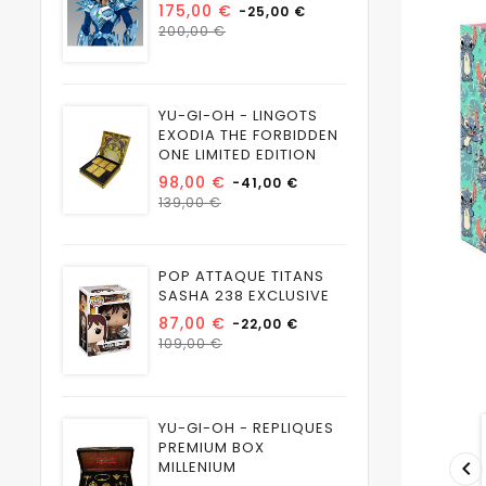
Prix
175,00 €
-25,00 €
Prix
200,00 €
habituel
YU-GI-OH - LINGOTS
EXODIA THE FORBIDDEN
ONE LIMITED EDITION
Prix
98,00 €
-41,00 €
Prix
139,00 €
habituel
POP ATTAQUE TITANS
SASHA 238 EXCLUSIVE
Prix
87,00 €
-22,00 €
Prix
109,00 €
habituel
YU-GI-OH - REPLIQUES
PREMIUM BOX

MILLENIUM