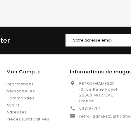
tter
Mon Compte
Informations de maga
RETRO-GAMES25

Informations
13 rue René Payot
personnelles
25500 MORTEAU
Commandes
France
Avoirs
0381677141

Adresses

retro-games25@hotma
Pièces justificatives