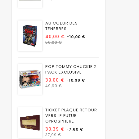
habituel
AU COEUR DES
TENEBRES
Prix
40,00 €
-10,00 €
Prix
50,00 €
habituel
POP TOMMY CHUCKIE 2
PACK EXCLUSIVE
Prix
39,00 €
-10,99 €
Prix
49,99 €
habituel
TICKET PLAQUE RETOUR
VERS LE FUTUR
GYROSPHERE
Prix
30,39 €
-7,60 €
Prix
37,99 €