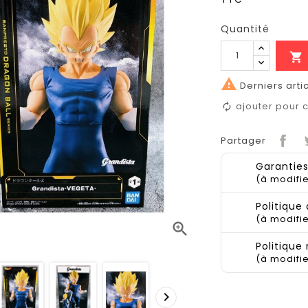
Quantité


Derniers arti
ajouter pour
Partager
Garanties
(à modifi
Politique 
(à modifi

Politique
(à modifi
