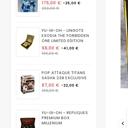
Prix
175,00 €
-25,00 €
Prix
200,00 €
habituel
YU-GI-OH - LINGOTS
EXODIA THE FORBIDDEN
ONE LIMITED EDITION
Prix
98,00 €
-41,00 €
Prix
139,00 €
habituel
POP ATTAQUE TITANS
SASHA 238 EXCLUSIVE
Prix
87,00 €
-22,00 €
Prix
109,00 €
habituel
YU-GI-OH - REPLIQUES
PREMIUM BOX

MILLENIUM