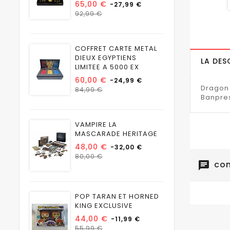
Prix
65,00 €
-27,99 €
Prix
92,99 €
habituel
COFFRET CARTE METAL
DIEUX EGYPTIENS
LA DES
LIMITEE A 5000 EX
Prix
60,00 €
-24,99 €
Dragon 
Prix
84,99 €
Banpre
habituel
VAMPIRE LA
MASCARADE HERITAGE
Prix
48,00 €
-32,00 €
Prix
80,00 €
com
chat
habituel
POP TARAN ET HORNED
KING EXCLUSIVE
Prix
44,00 €
-11,99 €
Prix
55,99 €