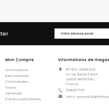
tter
Mon Compte
Informations de maga
RETRO-GAMES25

Informations
13 rue René Payot
personnelles
25500 MORTEAU
Commandes
France
Avoirs
0381677141

Adresses

retro-games25@hotma
Pièces justificatives