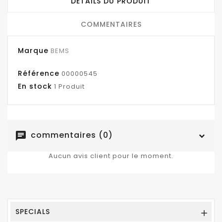
DÉTAILS DU PRODUIT
COMMENTAIRES
Marque
BEMS
Référence
00000545
En stock
1 Produit
commentaires (0)
chat
Aucun avis client pour le moment.
SPECIALS
