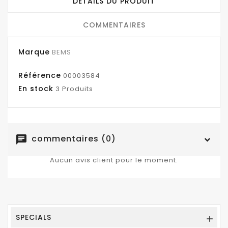
DÉTAILS DU PRODUIT
COMMENTAIRES
Marque
BEMS
Référence
00003584
En stock
3 Produits
commentaires (0)
chat
Aucun avis client pour le moment.
SPECIALS
