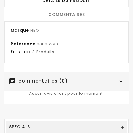
DÉTAILS DU PRODUIT
COMMENTAIRES
Marque
HEO
Référence
00006390
En stock
3 Produits
commentaires (0)
chat
Aucun avis client pour le moment.
SPECIALS
