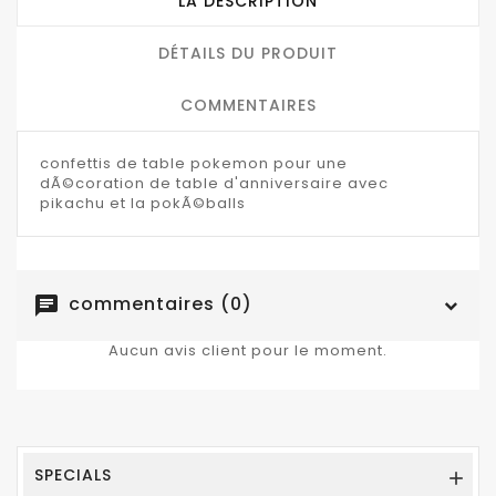
LA DESCRIPTION
DÉTAILS DU PRODUIT
COMMENTAIRES
confettis de table pokemon pour une
dÃ©coration de table d'anniversaire avec
pikachu et la pokÃ©balls
commentaires (0)
chat
Aucun avis client pour le moment.
SPECIALS
