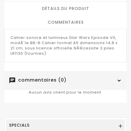
DÉTAILS DU PRODUIT
COMMENTAIRES
Cahier sonore et lumineux Star Wars Episode VII,
modÃ¨le BB-8.Cahier format A5 dimensions 14,8 x
21 cm, sous licence officielle.NÃ©cessite 3 piles
LR1130 (fournies).
commentaires (0)
chat
Aucun avis client pour le moment.
SPECIALS
