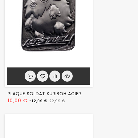
PLAQUE SOLDAT KURIBOH ACIER
Prix
Prix
10,00 €
-12,99 €
22,99 €
habituel