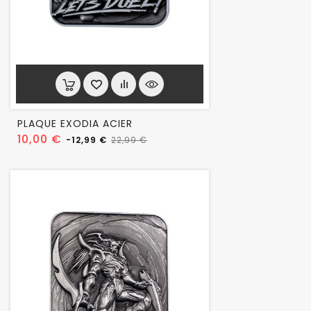
PLAQUE EXODIA ACIER
Prix
Prix
10,00 €
-12,99 €
22,99 €
habituel